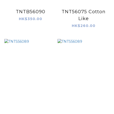
TNTB56090
TNT56075 Cotton
Like
HK$350.00
HK$260.00