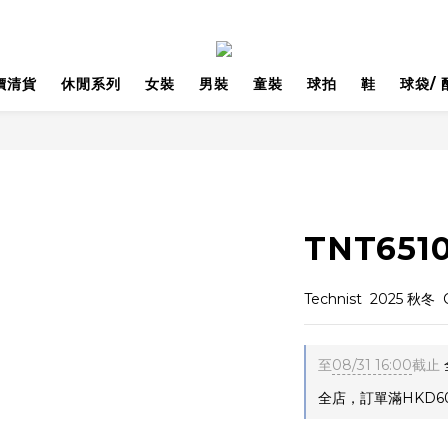
價清貨
休閒系列
女裝
男裝
童裝
球拍
鞋
球袋/ 
TNT651
Technist  2025 秋冬
至
08/31 16:00
截止
全店，訂單滿HKD6