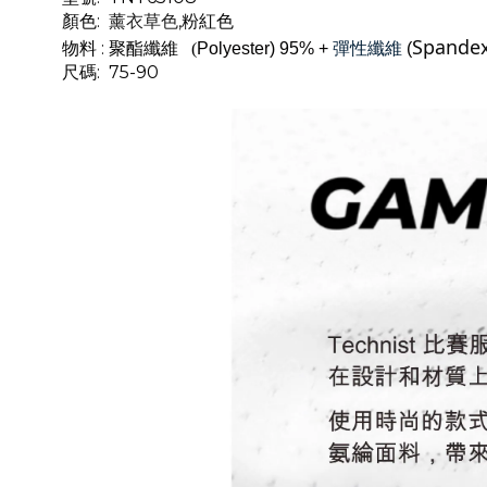
顏色:
,粉紅
色
薰衣草色
Spande
物料
:
聚酯纖維
(
Polyester) 95% +
彈性纖維
(
尺碼: 75-90