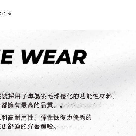
x
) 5%